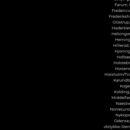
Farum,
Frederic
Frederiksh
Glostrup
Hadersle
Helsingo
Herning
Hillerod
Hjorring
Holbae
Holstebr
Horsens
Horsholm/Tr
Kalundbo
Koge,
Kolding
Middelfa
Naestve
Norresund
Nykopin
Odense
olstykke-Ste