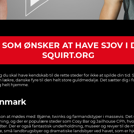
 SOM ØNSKER AT HAVE SJOV I
SQUIRT.ORG
 du skal have kendskab til de rette steder for ikke at spilde din tid.
 lækre, danske fyre til den helt store guldmedalje. Det sætter dig i 
dig helt hjemme.
anmark
rson at mødes med: Bjørne, twinks og farmandstyper i massevis. De
ing, og der er populære steder som Cosy Bar og Jailhouse CPh, hv
r. Der er også fantastisk underholdning, museer og revyer til de m
, små landbrugsbyer og dramatiske landsbyer ved havet, som er hjems