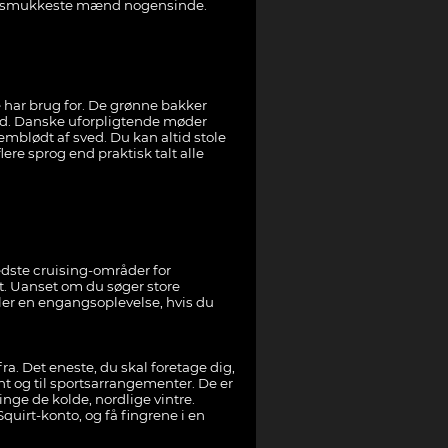
 de smukkeste mænd nogensinde.
de har brug for. De grønne bakker
yld. Danske uforpligtende møder
mblødt af sved. Du kan altid stole
ere sprog end praktisk talt alle
edste cruising-områder for
et. Uanset om du søger store
ller en engangsoplevelse, hvis du
ra. Det eneste, du skal foretage dig,
ant og til sportsarrangementer. De er
inge de kolde, nordlige vintre.
Squirt-konto, og få fingrene i en