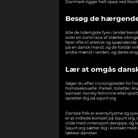
Danmark ligger helt oppe ved Nord
Besøg de hærgende 
Alle de liderligste fyre i landet ke
avler en sund race af stærke vikin
fører ofte til atletisk og spændend
på en dansk mand, og de forstår virk
andre mænd i verden, og deres engel
Lær at omgås dan
Søger du efter cruisingsteder for h
homoseksuelle: Parker, toiletter, k
bamser, twinky feminine eller sporty
opretter dig på squirt.org.
Danske folk er eventyrlystne og sjov
er at indlede kontakt på Squirt.org,
vilde med vintersport deroppe, og la
Squirt.org sætter dig i kontakt med d
lækker dansker.