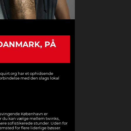
 DANMARK, PÅ
 Squirt.org har et ophidsende
forbindelse med den slags lokal
t svingende København er
or du kan vælge mellem twinks,
ere sofistikerede stunder. Uden for
ted for flere liderlige bøsser.