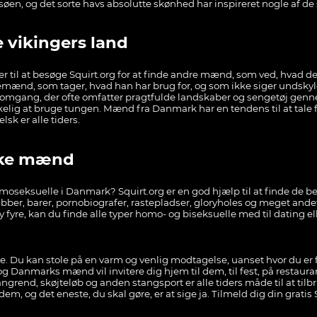
søen, og det sorte havs absolutte skønhed har inspireret nogle af
vikingers land
nder til at besøge Squirt.org for at finde andre mænd, som ved, hvad 
gemænd, som tager, hvad han har brug for, og som ikke siger undsk
e omgang, der ofte omfatter pragtfulde landskaber og sengetøj genne
elig at bruge tungen. Mænd fra Danmark har en tendens til at tale fl
sk er alle tiders.
ske mænd
omoseksuelle i Danmark? Squirt.org er en god hjælp til at finde de b
lubber, barer, pornobiografer, rastepladser, gloryholes og meget and
 fyre, kan du finde alle typer homo- og biseksuelle med til dating e
e. Du kan stole på en varm og venlig modtagelse, uanset hvor du er f
 og Danmarks mænd vil invitere dig hjem til dem, til fest, på restaur
ngrend, skøjteløb og anden stangsport er alle tiders måde til at tilbr
em, og det eneste, du skal gøre, er at sige ja. Tilmeld dig din gratis 