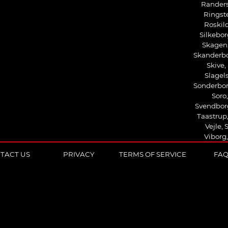
Randers
Ringste
Roskild
Silkebor
Skagen,
Skanderbo
Skive,
Slagels
Sonderbo
Soro,
Svendbor
Taastrup
Vejle,
Viborg,
TACT US
PRIVACY
TERMS OF SERVICE
FA