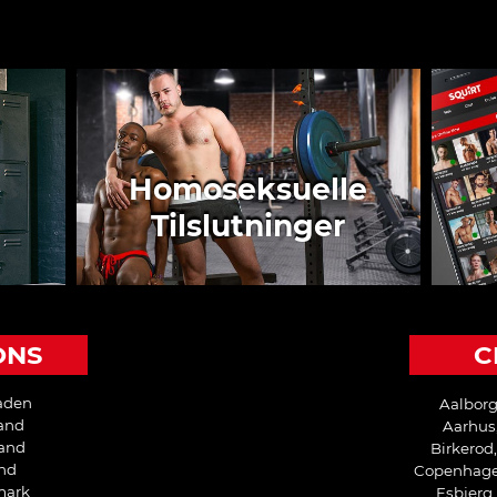
Homoseksuelle
Tilslutninger
ONS
C
aden
Aalborg
land
Aarhus,
land
Birkerod
and
Copenhage
mark
Esbjerg