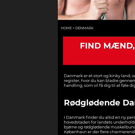
HOME
>
DENMARK
FIND MÆND,
Danmark er et stort og kinky land, og
register, hvor du kan bladre gennem
handling, som vil få dig til at føle 
Rødglødende D
I Danmark finder du altid en ny pe
hovedstaden for landets underholdn
bjørne og rødglødende muskelbundte
København er der flere charmerende