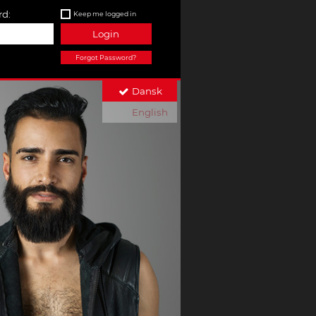
d:
Keep me logged in
Login
Forgot Password?
Dansk
English