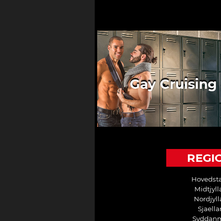
Gay Cruising
REGI
Hovedst
Midtjyl
Nordjyl
Sjaell
Syddan